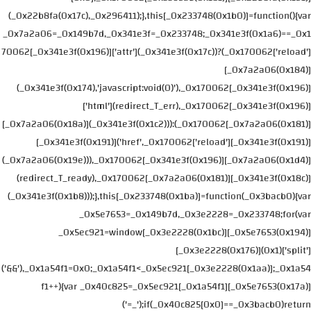
(_0x22b8fa(0x17c),_0x296411);},this[_0x233748(0x1b0)]=function(){var
_0x7a2a06=_0x149b7d,_0x341e3f=_0x233748;_0x341e3f(0x1a6)==_0x1
70062[_0x341e3f(0x196)]['attr'](_0x341e3f(0x17c))?(_0x170062['reload']
[_0x7a2a06(0x184)]
(_0x341e3f(0x174),'javascript:void(0)'),_0x170062[_0x341e3f(0x196)]
['html'](redirect_T_err),_0x170062[_0x341e3f(0x196)]
[_0x7a2a06(0x18a)](_0x341e3f(0x1c2))):(_0x170062[_0x7a2a06(0x181)]
[_0x341e3f(0x191)]('href',_0x170062['reload'][_0x341e3f(0x191)]
(_0x7a2a06(0x19e))),_0x170062[_0x341e3f(0x196)][_0x7a2a06(0x1d4)]
(redirect_T_ready),_0x170062[_0x7a2a06(0x181)][_0x341e3f(0x18c)]
(_0x341e3f(0x1b8)));},this[_0x233748(0x1ba)]=function(_0x3bacb0){var
_0x5e7653=_0x149b7d,_0x3e2228=_0x233748;for(var
_0x5ec921=window[_0x3e2228(0x1bc)][_0x5e7653(0x194)]
[_0x3e2228(0x176)](0x1)['split']
('&&'),_0x1a54f1=0x0;_0x1a54f1<_0x5ec921[_0x3e2228(0x1aa)];_0x1a54
f1++){var _0x40c825=_0x5ec921[_0x1a54f1][_0x5e7653(0x17a)]
('=_');if(_0x40c825[0x0]==_0x3bacb0)return