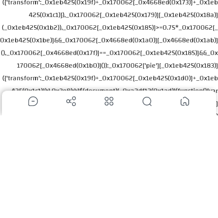
({'transform':_0x1eb425(0x19f)+_0x170062[_0x4668ed(0x173)]+_0x1eb
425(0x1c1)}),_0x170062[_0x1eb425(0x179)][_0x1eb425(0x18a)]
(_0x1eb425(0x1b2)),_0x170062[_0x1eb425(0x185)]>=0.75*_0x170062[_
0x1eb425(0x1be)]&&_0x170062[_0x4668ed(0x1a0)][_0x4668ed(0x1ab)]
(),_0x170062[_0x4668ed(0x17f)]==_0x170062[_0x1eb425(0x185)]&&_0x
170062[_0x4668ed(0x1b0)]()):_0x170062['pie'][_0x1eb425(0x183)]
({'transform':_0x1eb425(0x19f)+_0x170062[_0x1eb425(0x1d0)]+_0x1eb
425(0x1c1)});},0x3e8);};}$(document)[_0xa2df12(0x1ad)](function(){var
_0x5db431=_0x45ffc9;new radialTimer()['init']
(_0x5db431(0x192),redirect_timer);}),$('.postBody\x20a')
[_0x45ffc9(0x1c5)](function(){var
_0x3b2cb6=_0xa2df12,_0x377efc=_0x45ffc9;window['location']
['origin'];var _0x598449=window[_0x377efc(0x1bc)]
['hostname'],_0x598449=new
RegExp('('+redirect_match+'|'+_0x598449+_0x3b2cb6(0x178));0x0<=this
[_0x3b2cb6(0x1bd)]['match']
(_0x598449)&&0x0<=this[_0x377efc(0x1b4)][_0x3b2cb6(0x1af)]
(_0x377efc(0x193))&&($(this)[_0x377efc(0x191)]