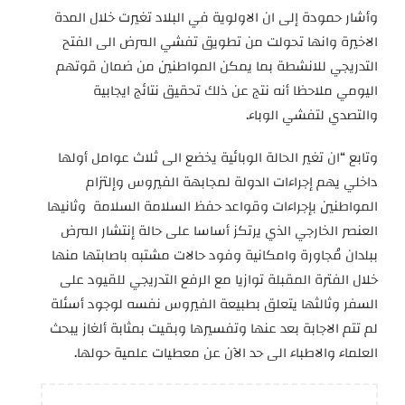
وأشار حمودة إلى ان الاولوية في البلاد تغيرت خلال المدة
الاخيرة وانها تحولت من تطويق تفشي المرض الى الفتح
التدريجي للانشطة بما يمكن المواطنين من ضمان قوتهم
اليومي ملاحظا أنه نتج عن ذلك تحقيق نتائج ايجابية
والتصدي لتفشي الوباء.
وتابع “ان تغير الحالة الوبائية يخضع الى ثلاث عوامل أولها
داخلي يهم إجراءات الدولة لمجابهة الفيروس وإلتزام
المواطنين بإجراءات وقواعد حفظ السلامة السلامة وثانيها
العنصر الخارجي الذي يرتكز أساسا على حالة إنتشار المرض
ببلدان مُجاورة وامكانية وفود حالات مشتبه باصابتها منها
خلال الفترة المقبلة توازيا مع الرفع التدريجي للقيود على
السفر وثالثها يتعلق بطبيعة الفيروس نفسه لوجود أسئلة
لم تتم الاجابة بعد عنها وتفسيرها وبقيت بمثابة ألغاز يبحث
العلماء والاطباء الى حد الآن عن معطيات علمية حولها.