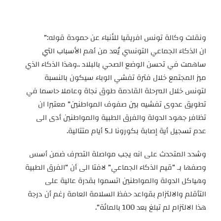
ونقلت وكالة تونس افريقيا للأنباء عن حمودة قوله:”
ان الذكاء الجماعي التونسي يُعد من أهم الأسباب التي
ساهمت في تحسن الوضع الصحي بالبلاد ..وهذا الذكاء الذي
ميز المجتمع خلال فترة تفشي الوباء سيكون بالنسبة
لتونس خلال المرحلة القادمة طوق نجاة وعاملا حاسما في
تطويق عدوى تفشيه بين صفوف المواطنين” معتبرا ان
تظافر جهود الدولة والفرق الطبية والمواطنين أدى الى
عدم تسجيل أية إصابة بكورونا لـ5 أيام متتالية.
وشدد المتحدث على انه يجب مواصلة التصرف ضمن أسس
وصفها بـ “قيم الذكاء الجماعي” لافتا الى أن “الفرق الطبية
وهياكل الدولة والمواطنين اتسموا بقدرة عالية على
التأقلم والالتزام بقواعد حفظ السلامة العامة رغم أن درجة
هذا الالتزام لم تبلغ بعد 100 بالمائة”.