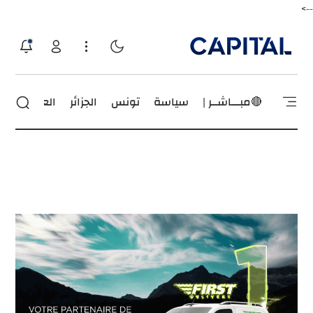
-->
🔴مبـــاشــر |
سياسة
تونس
الجزائر
العالم
إقت