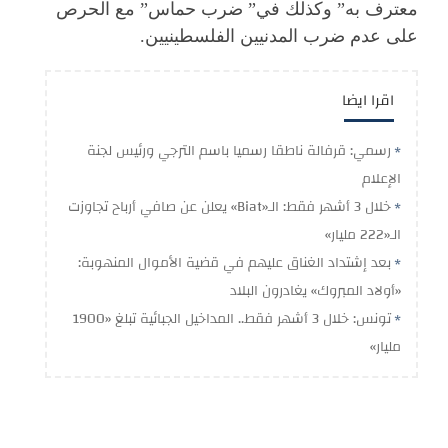
معترف به” وكذلك في” ضرب حماس” مع الحرص
على عدم ضرب المدنيين الفلسطينيين.
اقرا ايضا
رسمي: قرفالة ناطقا رسميا باسم الترجي ورئيس لجنة
الإعلام
خلال 3 أشهر فقط: الـ«Biat» يعلن عن صافي أرباح تجاوزت
الـ«222 مليار»
بعد إشتداد الغناق عليهم في قضية الأموال المنهوبة:
«أولاد المبروك» يغادرون البلاد
تونس: خلال 3 أشهر فقط.. المداخيل الجبائية تبلغ «1900
مليار»