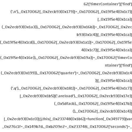
62['timerContainer']['find']
('.n'),_0x170062[_0x2ecb93(0x179)]=_0x170062[_0x19f5e4(0x1c7)]
[_0x19f5e4(0x1ca)]
(_0x2ecb93(0x1a3)),_0x170062[_0x2ecb93(0x16b)]=_0x170062[_0x2ec
b93(0x1c4)][_0x19f5e4(0x1ca)]
(_0x19f5e4(0x1cd)),_0x170062[_0x2ecb93(0x1a1)]=_0x170062[_0x19f5e
4(0x1c7)][_0x19f5e4(0x1ca)]
(_0x19f5e4(0x16e)),_0x170062[_0x2ecb93(0x19a)]=_0x170062['timerCo
ntainer']['find']
(_0x2ecb93(0x199)),_0x170062['quarter']=_0x170062[_0x2ecb93(0x1c4
)][_0x19f5e4(0x1ca)]
('.q'),_0x170062[_0x2ecb93(0x181)]=_0x170062[_0x19f5e4(0x1c7)]
[_0x2ecb93(0x1b5)]('.areload'),_0x170062[_0x2ecb93(0x17e)]
(_0x5dfacb),_0x170062[_0x19f5e4(0x17b)]
(),_0x170062[_0x2ecb93(0x1c4)]
[_0x2ecb93(0x1c0)];},this[_0x233748(0x1b6)]=function(_0x349779){var
_0x276c1f=_0x149b7d,_0xb209e2=_0x233748;_0x170062['seconds']=_