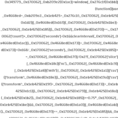
0x349779,_0x170062[_0xb209e2(0x1ac)]=window[_0x276c1f(0x1bb)]
(function(){var
_0x4668ed=_0xb209e2,_0x1eb425=_0x276c1f;_0x170062[_0x1eb425(
0x1d2)][_0x4668ed(0x16f)](_0x170062[_0x1eb425(0x1be)]-
_0x170062[_0x1eb425(0x185)]),_0x170062[_0x4668ed(0x170)]++,_0x17
0062['count']>_0x170062['seconds']-0x1&&clearInterval(_0x170062[_0
x4668ed(0x1ac)]),_0x170062[_0x4668ed(0x173)]=_0x170062[_0x4668e
d(0x173)]+0x168/_0x170062['seconds'],_0x170062[_0x1eb425(0x185)]>
=_0x170062[_0x4668ed(0x17f)]/0x2?(_0x170062['slice']
[_0x4668ed(0x18c)]('nc'),_0x170062[_0x4668ed(0x1c9)]
[_0x1eb425(0x1a8)]('mth')||_0x170062[_0x1eb425(0x1a1)]['css']
({'transform':_0x4668ed(0x18e)}),_0x170062[_0x1eb425(0x19a)]['css']
({'transform':_0x1eb425(0x19f)+_0x170062[_0x4668ed(0x173)]+_0x1eb
425(0x1c1)}),_0x170062[_0x1eb425(0x179)][_0x1eb425(0x18a)]
(_0x1eb425(0x1b2)),_0x170062[_0x1eb425(0x185)]>=0.75*_0x170062[_
0x1eb425(0x1be)]&&_0x170062[_0x4668ed(0x1a0)][_0x4668ed(0x1ab)]
(),_0x170062[_0x4668ed(0x17f)]==_0x170062[_0x1eb425(0x185)]&&_0x