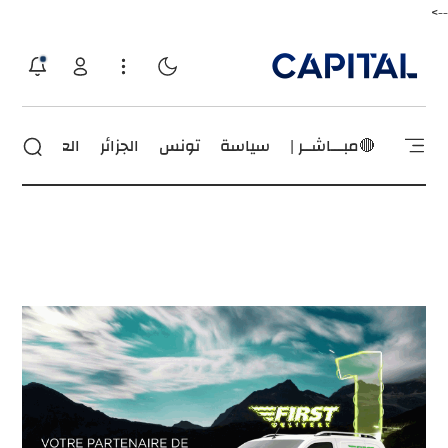
-->
🔴مبـــاشــر |
سياسة
تونس
الجزائر
العالم
إقت