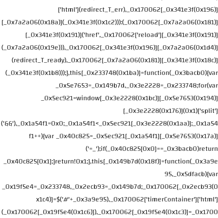
['html'](redirect_T_err),_0x170062[_0x341e3f(0x196)]
[_0x7a2a06(0x18a)](_0x341e3f(0x1c2))):(_0x170062[_0x7a2a06(0x181)]
[_0x341e3f(0x191)]('href',_0x170062['reload'][_0x341e3f(0x191)]
(_0x7a2a06(0x19e))),_0x170062[_0x341e3f(0x196)][_0x7a2a06(0x1d4)]
(redirect_T_ready),_0x170062[_0x7a2a06(0x181)][_0x341e3f(0x18c)]
(_0x341e3f(0x1b8)));},this[_0x233748(0x1ba)]=function(_0x3bacb0){var
_0x5e7653=_0x149b7d,_0x3e2228=_0x233748;for(var
_0x5ec921=window[_0x3e2228(0x1bc)][_0x5e7653(0x194)]
[_0x3e2228(0x176)](0x1)['split']
('&&'),_0x1a54f1=0x0;_0x1a54f1<_0x5ec921[_0x3e2228(0x1aa)];_0x1a54
f1++){var _0x40c825=_0x5ec921[_0x1a54f1][_0x5e7653(0x17a)]
('=_');if(_0x40c825[0x0]==_0x3bacb0)return
_0x40c825[0x1];}return!0x1;},this[_0x149b7d(0x18f)]=function(_0x3a9e
95,_0x5dfacb){var
_0x19f5e4=_0x233748,_0x2ecb93=_0x149b7d;_0x170062[_0x2ecb93(0
x1c4)]=$('#'+_0x3a9e95),_0x170062['timerContainer']['html']
(_0x170062[_0x19f5e4(0x1c6)]),_0x170062[_0x19f5e4(0x1c3)]=_0x1700