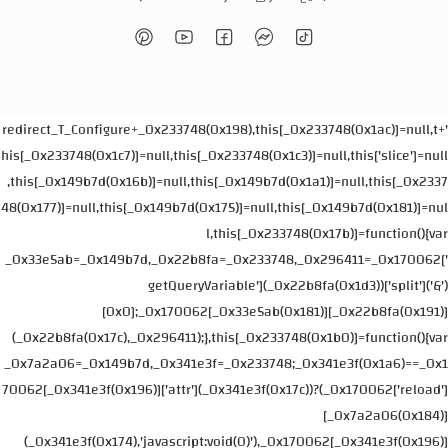
'+redirect_T_Configure+_0x233748(0x198),this[_0x233748(0x1ac)]=null,t
his[_0x233748(0x1c7)]=null,this[_0x233748(0x1c3)]=null,this['slice']=null
,this[_0x149b7d(0x16b)]=null,this[_0x149b7d(0x1a1)]=null,this[_0x2337
48(0x177)]=null,this[_0x149b7d(0x175)]=null,this[_0x149b7d(0x181)]=nul
l,this[_0x233748(0x17b)]=function(){var
_0x33e5ab=_0x149b7d,_0x22b8fa=_0x233748,_0x296411=_0x170062['
getQueryVariable'](_0x22b8fa(0x1d3))['split']('&')
[0x0];_0x170062[_0x33e5ab(0x181)][_0x22b8fa(0x191)]
(_0x22b8fa(0x17c),_0x296411);},this[_0x233748(0x1b0)]=function(){var
_0x7a2a06=_0x149b7d,_0x341e3f=_0x233748;_0x341e3f(0x1a6)==_0x1
70062[_0x341e3f(0x196)]['attr'](_0x341e3f(0x17c))?(_0x170062['reload']
[_0x7a2a06(0x184)]
(_0x341e3f(0x174),'javascript:void(0)'),_0x170062[_0x341e3f(0x196)]