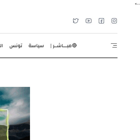
-->
🔴مبـــاشــر |
سياسة
تونس
ال