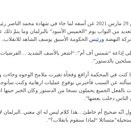
عبّرالنائب عن حركة النهضة سمير ديلو اليوم الإثنين 29 مارس 2021 عن أسفه 
ديد من النواب يوم “الخميس الأسود” بالبرلمان وما ينمّ ذلك 
ركة النهضة
ورئيس
الحكومة الأسبق يوسف الشاهد للانقلاب، وا
” على إذاعة “شمس أف أم”: “اشعر بالأسف الشديد …الفرضيات 
سلحين بالدستور”.
ا كنت في المحكمة أرافع وفجأة تغيرت ملامح الوجوه وجاءت ور
وسألته عن السبب فأخبرني بوقوع عمليات ارهابية وكنت سأتوج
 بالفعل الجميع يحملون نسخا من الدستور وكان الخبر حينها ان
ي الناس دخلت بعضها”.
ل انّه صحيح أم خاطئ…هذا كلام ليس له اي معني..البرلمان لا 
حيلة”متسائلا “لماذا سنقوم بانقلاب؟”.