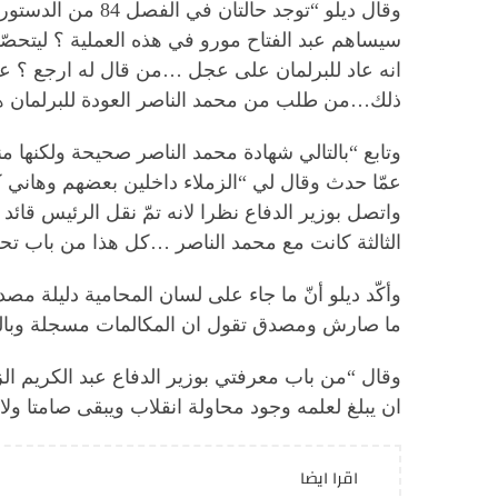
وقال ديلو “توجد 
سيساهم عبد الفتاح مورو في هذه العملية ؟ ليتح
انه عاد للبرلمان على عجل …من قال له ارجع ؟ عب
ذلك…من طلب من محمد الناصر العودة للبرلمان هو 
عمّا حدث وقال لي “الزملاء داخلين بعضهم وهاني كل
واتصل بوزير الدفاع نظرا لانه تمّ نقل الرئيس ق
الثالثة كانت مع محمد الناصر …كل هذا من باب تحري
وأكّد ديلو أنّ ما جاء على لسان المحامية دليلة م
ما صارش ومصدق تقول ان المكالمات مسجلة وبالتالي 
ان يبلغ لعلمه وجود محاولة انقلاب ويبقى صامتا ول
اقرا ايضا