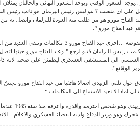
حالتان في الفصل 84 من الدستور ..يوجد الشغور الوقتي ويوجد الشغور النهائي والحال
صّل على اي منصب ؟ هو ليس رئيس البرلمان هو نائب رئيس الب
د الفتاح مورو هو من طلب منه العودة للبرلمان واتصل به من 
عبد الفتاح مورو “.
وتابع “بالتالي شهادة محمد الناصر صحيحة ولكنها منقوصة …اج
مت رئيس البرلمان قتلو ارجع ” وعبد الفتاح مورو حينها اتصل ب
ائد السبسي الى المستشفى العسكري ليطمئن على صحته لانه كا
ر الوقائع”.
صدق حول تلقي الزبيدي اتصالا هاتفيا من عبد الفتاح مورو لجسّ 
لماذا لا نعيد الاستماع الى المكالمات “.
وقال “من باب معرفت
ا يتحرك وهو وزير الدفاع ولديه القضاء العسكري والاعلام…الا