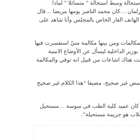
تان يمثلان استحالة وسط استحالة ” متسائلا ” لماذا
رلمان …كان محمد الناصر يومها مريضا …قال
الهاتف القار الخاص بالمجلس وأنا شاهد على
رى عبد الفتاح مورو 3 مكالمات وتلقى العديد من المكالمات ومن بينها مكالمة منيّ استفسرت فيها
وزير الداخلية ليسأل عن الأوضاع الامنية
نت هناك اشاعات من قبيل انه توفي والمكالمة
النبض غير صحيح، مضيفا “هذا الكلام غير صحيح
ي بوزير الدفاع عبد الكريم الزبيدي وهو شخص احترمه واقدره واعرفه منذ سنة 1985 عندما كان عميد كلية الطب في سوسة …مستحيل
نقلاب هو جريمة مستحيلة”.