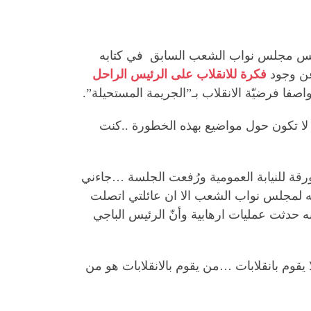
لما جاء في شهادة محمد الناصر رئيس مجلس نواب الشعب السابق في كتابه
عن وجود
فكرة للانقلاب على الرئيس الراحل
صفا فرضيّة الانقلاب بـ”الجريمة المستحيلة”.
لا تكون حول مواضيع بهذه الخطورة ..كنت
قة للنيابة العمومية ورُفعت الجلسة …جاءني
ه لمجلس نواب الشعب الا ان عائلتي اتصلت
ه حدثت عمليات ارهابية وأنّ الرئيس الباجي
يقوم بانقلابات …من يقوم بالانقلابات هو من