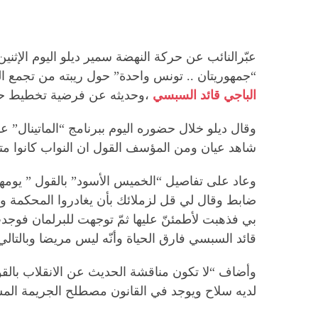
“جمهوريتان .. تونس واحدة” حول ريبته من تجمع الع
الباجي قائد السبسي
،وحديثه عن فرضية تخطيط ح
وقال ديلو خلال حضوره اليوم ببرنامج “الماتينال
شاهد عيان ومن المؤسف القول ان النواب كانوا مت
وعاد على تفاصيل “الخميس الأسود” بالقول ” يومه
ضابط وقال لي قل لزملائك بأن يغادروا المحكمة 
بي فذهبت لأطمئنّ عليها ثمّ توجهت للبرلمان فوجدت
قائد السبسي فارق الحياة وأنّه ليس مريضا وبالتال
وأضاف “لا تكون مناقشة الحديث عن الانقلاب بالقو
لديه سلاح ويوجد في القانون مصطلح الجريمة المست