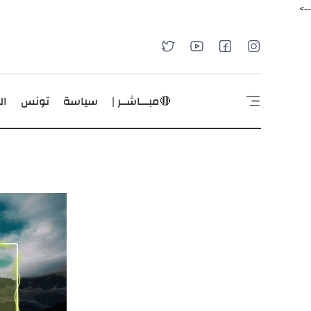
-->
🔴مبـــاشــر |
سياسة
تونس
ال