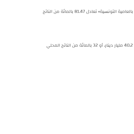
كشفت بيانات وزارة المالية الصادرة أمس الجمعة، أن الدين العام للبلاد بلغ حوالي 102.2 مليار دينار أي «102200 مليار من المليمات بالعامية التونسية» تعادل 81.47 بالمائة من الناتج
وبلغ الدين الخارجي المستحق حوالي 62 مليار دينار أو 49 بالمائة من الناتج المحلي الإجمالي، بينما بلغ الدين المحلي المستحق حوالي 40.2 مليار دينار، أو 32 بالمائة من الناتج المحلي