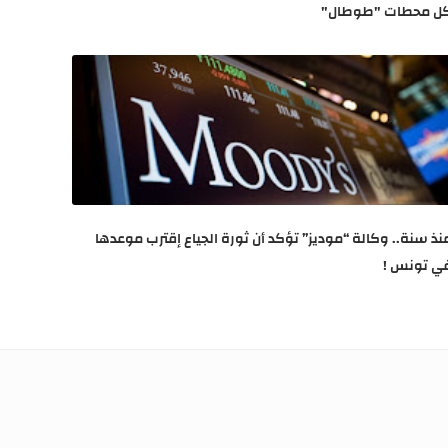
ل محطات "طوطال"
نذ سنة.. وكالة “موديز” تؤكد أن ثورة الجياع إقترب موعدها
ي تونس !