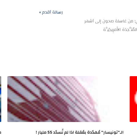
رسالة أقدم »
ني: من غاسلة صحون إلى أشهر
تَّحِدَة الأَمرِيكِيَّة
الـ"تونيسار" مُهدّدة بعُقلة اذا لم تُسدّد 55 مليار !
م