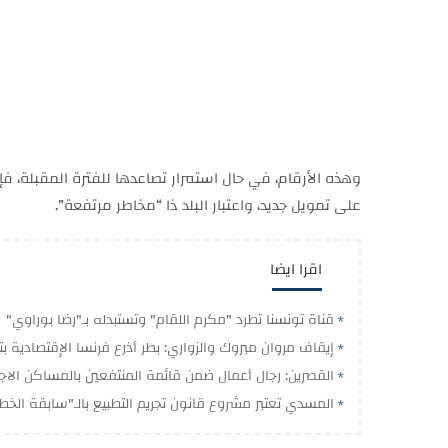
وهذه الأرقام، في حال استمرار تصاعدها للفترة المقبلة، 
على تمويل جديد، واعتبار البلد ذا “مخاطر مرتفعة”.
اقرا ايضا
قناة تونسنا تطرد "مكرم اللقام" وتستبدله بـ"رضا بوراوي"
إيقاف مروان مبروك والزواري: بطر أذرع فرنسا الإقتصادية 
القصرين: رجال أعمال ضمن قائمة المنتفعين بالمساكن الاج
المسدي تعتبر مشروع قانون تجريم التطبيع بالـ"سابقة الخطي